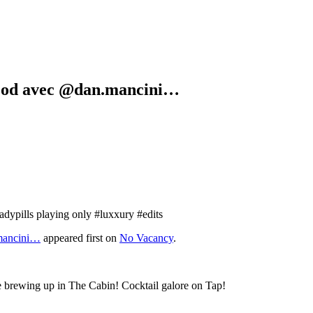
wood avec @dan.mancini…
ypills playing only #luxxury #edits
.mancini…
appeared first on
No Vacancy
.